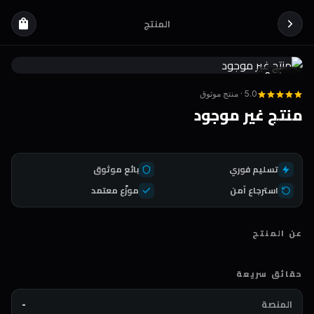
المنتج
shopping_bag
Coda
DEAL
5.0 · منتج موثوق
منتج غير موجود
تسليم فوري
بائع موثوق
استرجاع آمن
موزّع معتمد
عن المنتج
حقائق سريعة
المنصة
-