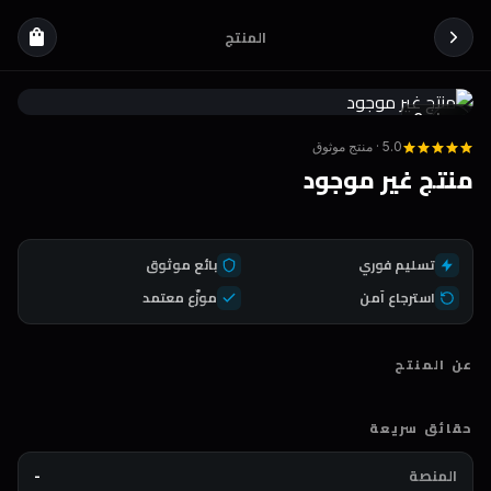
المنتج
shopping_bag
Coda
DEAL
5.0 · منتج موثوق
منتج غير موجود
تسليم فوري
بائع موثوق
استرجاع آمن
موزّع معتمد
عن المنتج
حقائق سريعة
المنصة
-