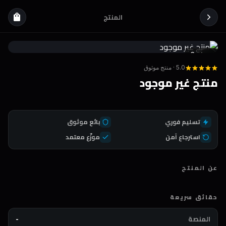
المنتج
shopping_bag
Coda
DEAL
5.0 · منتج موثوق
منتج غير موجود
تسليم فوري
بائع موثوق
استرجاع آمن
موزّع معتمد
عن المنتج
حقائق سريعة
المنصة
-