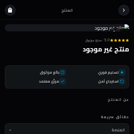
المنتج
shopping_bag
Coda
DEAL
5.0 · منتج موثوق
منتج غير موجود
تسليم فوري
بائع موثوق
استرجاع آمن
موزّع معتمد
عن المنتج
حقائق سريعة
المنصة
-