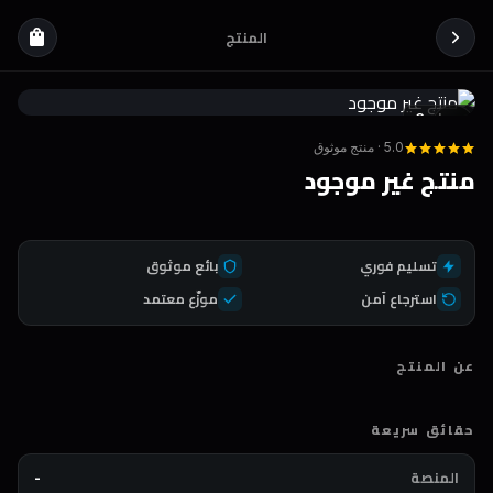
المنتج
shopping_bag
Coda
DEAL
5.0 · منتج موثوق
منتج غير موجود
تسليم فوري
بائع موثوق
استرجاع آمن
موزّع معتمد
عن المنتج
حقائق سريعة
المنصة
-