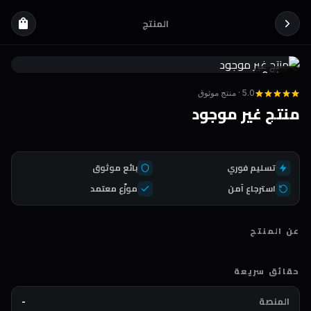
المنتج
shopping_bag
Coda
DEAL
5.0 · منتج موثوق
منتج غير موجود
تسليم فوري
بائع موثوق
استرجاع آمن
موزّع معتمد
عن المنتج
حقائق سريعة
المنصة
-