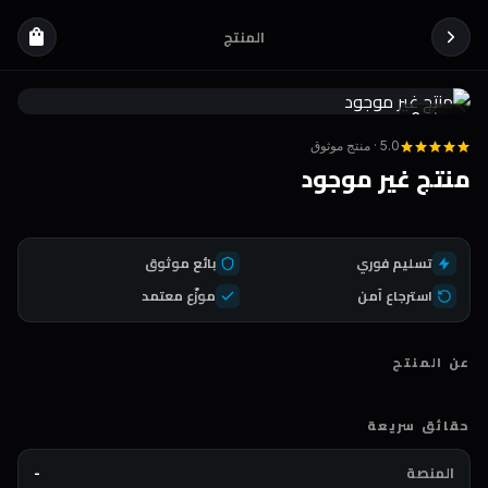
المنتج
shopping_bag
Coda
DEAL
5.0 · منتج موثوق
منتج غير موجود
تسليم فوري
بائع موثوق
استرجاع آمن
موزّع معتمد
عن المنتج
حقائق سريعة
المنصة
-