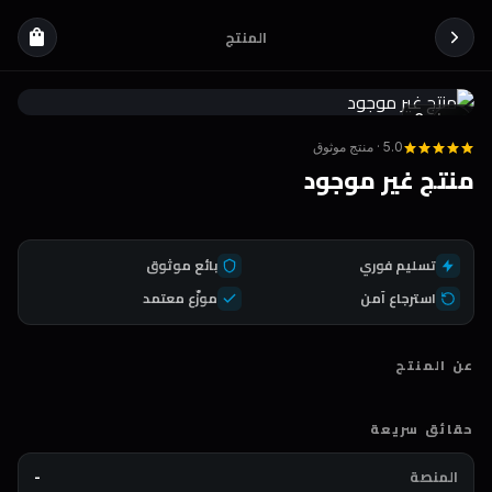
المنتج
shopping_bag
Coda
DEAL
5.0 · منتج موثوق
منتج غير موجود
تسليم فوري
بائع موثوق
استرجاع آمن
موزّع معتمد
عن المنتج
حقائق سريعة
المنصة
-