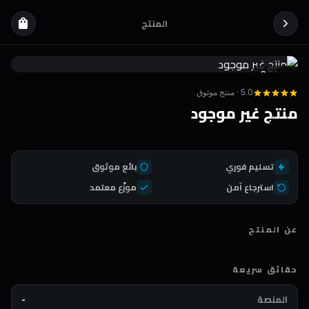
المنتج
shopping_bag
Coda
DEAL
5.0 · منتج موثوق
منتج غير موجود
تسليم فوري
بائع موثوق
استرجاع آمن
موزّع معتمد
عن المنتج
حقائق سريعة
المنصة
-