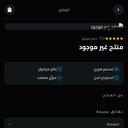
المنتج
shopping_bag
Coda
DEAL
5.0 · منتج موثوق
منتج غير موجود
تسليم فوري
بائع موثوق
استرجاع آمن
موزّع معتمد
عن المنتج
حقائق سريعة
المنصة
-