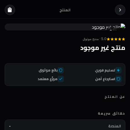
المنتج
shopping_bag
Coda
DEAL
5.0 · منتج موثوق
منتج غير موجود
تسليم فوري
بائع موثوق
استرجاع آمن
موزّع معتمد
عن المنتج
حقائق سريعة
المنصة
-