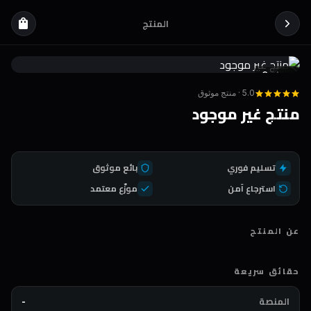
المنتج
shopping_bag
Coda
DEAL
5.0 · منتج موثوق
منتج غير موجود
تسليم فوري
بائع موثوق
استرجاع آمن
موزّع معتمد
عن المنتج
حقائق سريعة
المنصة
-