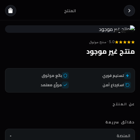
المنتج
shopping_bag
Coda
DEAL
5.0 · منتج موثوق
منتج غير موجود
تسليم فوري
بائع موثوق
استرجاع آمن
موزّع معتمد
عن المنتج
حقائق سريعة
المنصة
-