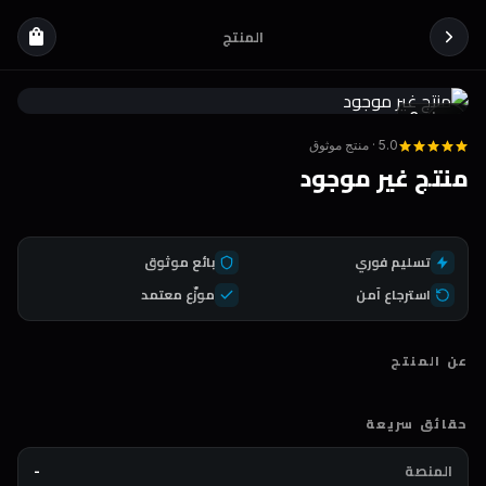
المنتج
shopping_bag
Coda
DEAL
5.0 · منتج موثوق
منتج غير موجود
تسليم فوري
بائع موثوق
استرجاع آمن
موزّع معتمد
عن المنتج
حقائق سريعة
المنصة
-