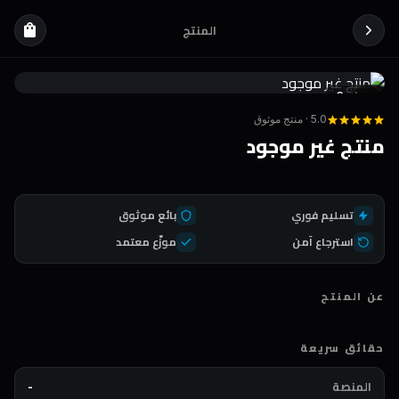
المنتج
shopping_bag
Coda
DEAL
5.0 · منتج موثوق
منتج غير موجود
تسليم فوري
بائع موثوق
استرجاع آمن
موزّع معتمد
عن المنتج
حقائق سريعة
المنصة
-