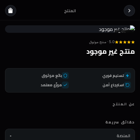
المنتج
shopping_bag
Coda
DEAL
5.0 · منتج موثوق
منتج غير موجود
تسليم فوري
بائع موثوق
استرجاع آمن
موزّع معتمد
عن المنتج
حقائق سريعة
المنصة
-