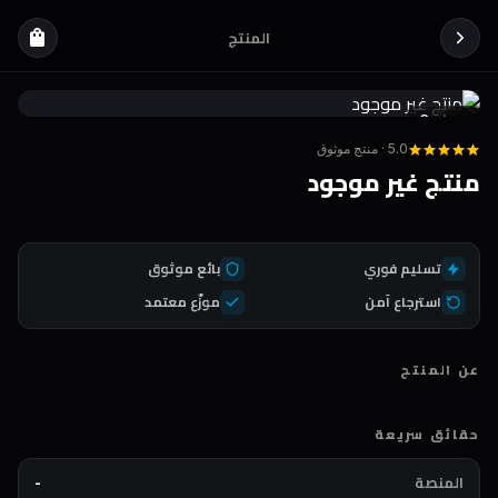
المنتج
shopping_bag
Coda
DEAL
5.0 · منتج موثوق
منتج غير موجود
تسليم فوري
بائع موثوق
استرجاع آمن
موزّع معتمد
عن المنتج
حقائق سريعة
المنصة
-