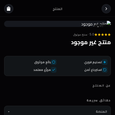
المنتج
shopping_bag
Coda
DEAL
5.0 · منتج موثوق
منتج غير موجود
تسليم فوري
بائع موثوق
استرجاع آمن
موزّع معتمد
عن المنتج
حقائق سريعة
المنصة
-