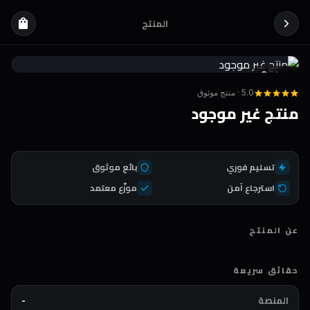
المنتج
shopping_bag
Coda
DEAL
5.0 · منتج موثوق
منتج غير موجود
تسليم فوري
بائع موثوق
استرجاع آمن
موزّع معتمد
عن المنتج
حقائق سريعة
المنصة
-