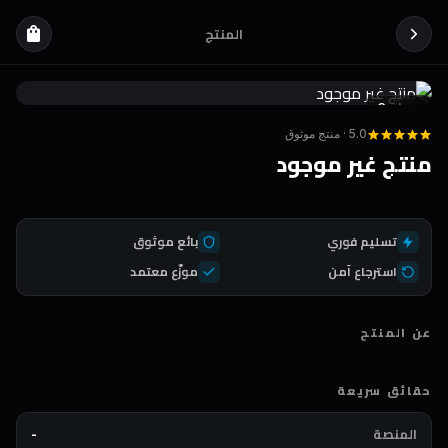
المنتج
shopping_bag
Coda
DEAL
5.0 · منتج موثوق
منتج غير موجود
تسليم فوري
بائع موثوق
استرجاع آمن
موزّع معتمد
عن المنتج
حقائق سريعة
المنصة
-