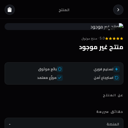
المنتج
shopping_bag
Coda
DEAL
5.0 · منتج موثوق
منتج غير موجود
تسليم فوري
بائع موثوق
استرجاع آمن
موزّع معتمد
عن المنتج
حقائق سريعة
المنصة
-