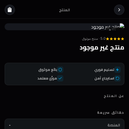
المنتج
shopping_bag
Coda
DEAL
5.0 · منتج موثوق
منتج غير موجود
تسليم فوري
بائع موثوق
استرجاع آمن
موزّع معتمد
عن المنتج
حقائق سريعة
المنصة
-