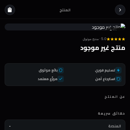
المنتج
shopping_bag
Coda
DEAL
5.0 · منتج موثوق
منتج غير موجود
تسليم فوري
بائع موثوق
استرجاع آمن
موزّع معتمد
عن المنتج
حقائق سريعة
المنصة
-