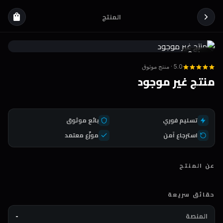
المنتج
shopping_bag
Coda
DEAL
5.0 · منتج موثوق
منتج غير موجود
تسليم فوري
بائع موثوق
استرجاع آمن
موزّع معتمد
عن المنتج
حقائق سريعة
المنصة
-