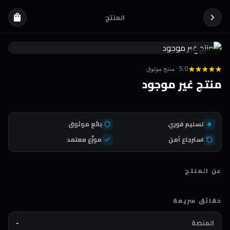
المنتج
shopping_bag
Coda
DEAL
5.0 · منتج موثوق
منتج غير موجود
تسليم فوري
بائع موثوق
استرجاع آمن
موزّع معتمد
عن المنتج
حقائق سريعة
المنصة
-