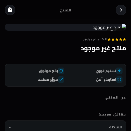
المنتج
shopping_bag
Coda
DEAL
5.0 · منتج موثوق
منتج غير موجود
تسليم فوري
بائع موثوق
استرجاع آمن
موزّع معتمد
عن المنتج
حقائق سريعة
المنصة
-