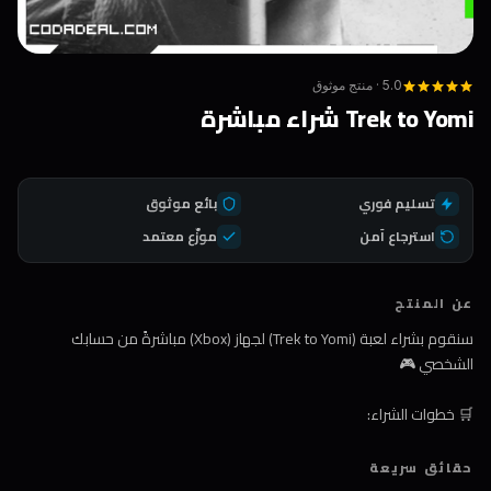
5.0 · منتج موثوق
Trek to Yomi شراء مباشرة
تسليم فوري
بائع موثوق
استرجاع آمن
موزّع معتمد
عن المنتج
سنقوم بشراء لعبة (Trek to Yomi) لجهاز (Xbox) مباشرةً من حسابك
الشخصي 🎮
🛒 خطوات الشراء:
1️⃣ اضغط على زر الشراء
حقائق سريعة