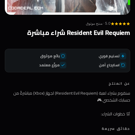
5.0 · منتج موثوق
Resident Evil Requiem شراء مباشرة
تسليم فوري
بائع موثوق
استرجاع آمن
موزّع معتمد
عن المنتج
سنقوم بشراء لعبة (Resident Evil Requiem) لجهاز (Xbox) مباشرةً من
حسابك الشخصي 🎮
🛒 خطوات الشراء:
1️⃣ اضغط على زر الشراء
حقائق سريعة