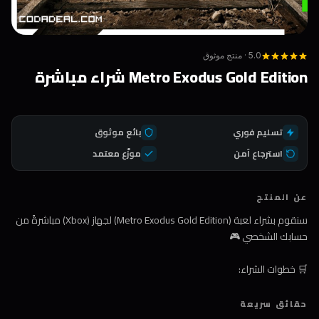
5.0 · منتج موثوق
Metro Exodus Gold Edition شراء مباشرة
تسليم فوري
بائع موثوق
استرجاع آمن
موزّع معتمد
عن المنتج
سنقوم بشراء لعبة (Metro Exodus Gold Edition) لجهاز (Xbox) مباشرةً من
حسابك الشخصي 🎮
🛒 خطوات الشراء:
1️⃣ اضغط على زر الشراء
حقائق سريعة