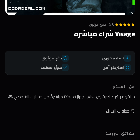
5.0 · منتج موثوق
Visage شراء مباشرة
تسليم فوري
بائع موثوق
استرجاع آمن
موزّع معتمد
عن المنتج
سنقوم بشراء لعبة (Visage) لجهاز (Xbox) مباشرةً من حسابك الشخصي 🎮
🛒 خطوات الشراء:
1️⃣ اضغط على زر الشراء
حقائق سريعة
2️⃣ اختر طريقة الدفع