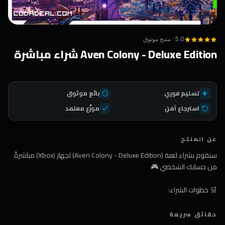
5.0 · منتج موثوق
Aven Colony - Deluxe Edition شراء مباشرة
تسليم فوري
بائع موثوق
استرجاع آمن
موزّع معتمد
عن المنتج
سنقوم بشراء لعبة (Aven Colony - Deluxe Edition) لجهاز (Xbox) مباشرةً
من حسابك الشخصي 🎮
🛒 خطوات الشراء:
1️⃣ اضغط على زر الشراء
حقائق سريعة