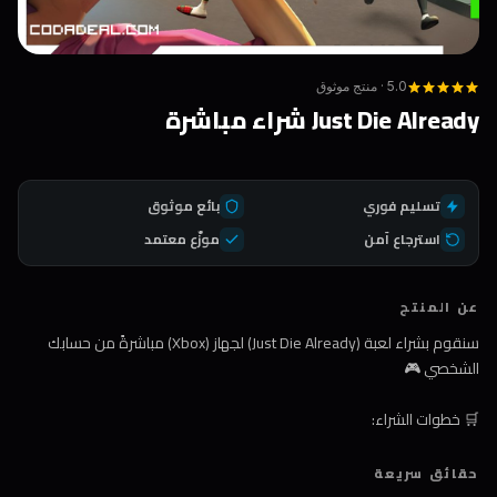
5.0 · منتج موثوق
Just Die Already شراء مباشرة
تسليم فوري
بائع موثوق
استرجاع آمن
موزّع معتمد
عن المنتج
سنقوم بشراء لعبة (Just Die Already) لجهاز (Xbox) مباشرةً من حسابك
الشخصي 🎮
🛒 خطوات الشراء:
1️⃣ اضغط على زر الشراء
حقائق سريعة