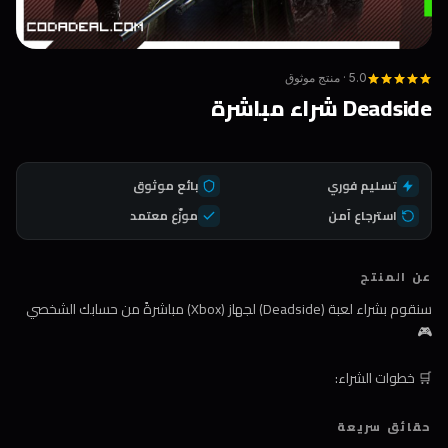
5.0 · منتج موثوق
Deadside شراء مباشرة
تسليم فوري
بائع موثوق
استرجاع آمن
موزّع معتمد
عن المنتج
سنقوم بشراء لعبة (Deadside) لجهاز (Xbox) مباشرةً من حسابك الشخصي
🎮
🛒 خطوات الشراء:
1️⃣ اضغط على زر الشراء
حقائق سريعة