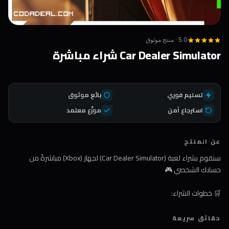
5.0 · منتج موثوق
Car Dealer Simulator شراء مباشرة
تسليم فوري
بائع موثوق
استرجاع آمن
موزّع معتمد
عن المنتج
سنقوم بشراء لعبة (Car Dealer Simulator) لجهاز (Xbox) مباشرةً من
حسابك الشخصي 🎮
🛒 خطوات الشراء:
1️⃣ اضغط على زر الشراء
حقائق سريعة