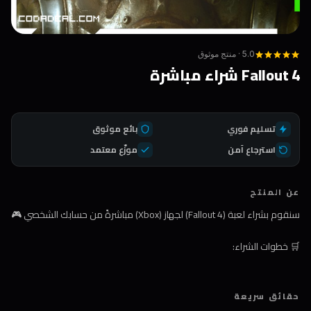
5.0 · منتج موثوق
Fallout 4 شراء مباشرة
تسليم فوري
بائع موثوق
استرجاع آمن
موزّع معتمد
عن المنتج
سنقوم بشراء لعبة (Fallout 4) لجهاز (Xbox) مباشرةً من حسابك الشخصي 🎮
🛒 خطوات الشراء:
1️⃣ اضغط على زر الشراء
حقائق سريعة
2️⃣ اختر طريقة الدفع