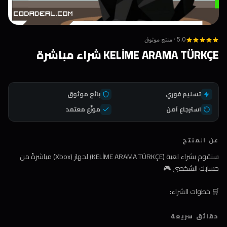
5.0 · منتج موثوق
KELİME ARAMA TÜRKÇE شراء مباشرة
تسليم فوري
بائع موثوق
استرجاع آمن
موزّع معتمد
عن المنتج
سنقوم بشراء لعبة (KELİME ARAMA TÜRKÇE) لجهاز (Xbox) مباشرةً من
حسابك الشخصي 🎮
🛒 خطوات الشراء:
1️⃣ اضغط على زر الشراء
حقائق سريعة