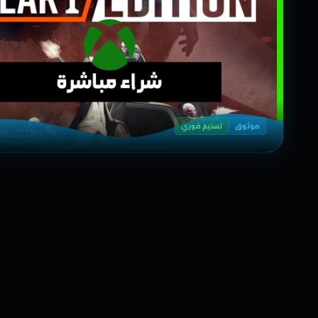
موثوق
تسليم فوري