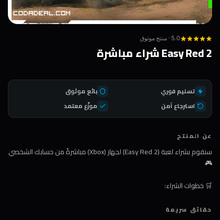
5.0 · منتج موثوق
Easy Red 2 شراء مباشرة
تسليم فوري
بائع موثوق
استرجاع آمن
موزّع معتمد
عن المنتج
سنقوم بشراء لعبة (Easy Red 2) لجهاز (Xbox) مباشرةً من حسابك الشخصي
🎮
🛒 خطوات الشراء:
1️⃣ اضغط على زر الشراء
حقائق سريعة