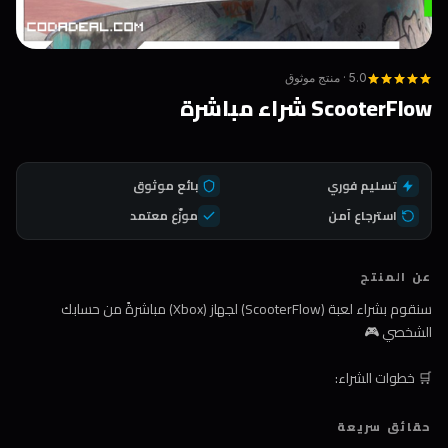
5.0 · منتج موثوق
ScooterFlow شراء مباشرة
تسليم فوري
بائع موثوق
استرجاع آمن
موزّع معتمد
عن المنتج
سنقوم بشراء لعبة (ScooterFlow) لجهاز (Xbox) مباشرةً من حسابك
الشخصي 🎮
🛒 خطوات الشراء:
1️⃣ اضغط على زر الشراء
حقائق سريعة