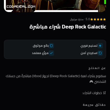
5.0 · منتج موثوق
Deep Rock Galactic شراء مباشرة
تسليم فوري
بائع موثوق
استرجاع آمن
موزّع معتمد
عن المنتج
سنقوم بشراء لعبة (Deep Rock Galactic) لجهاز (Xbox) مباشرةً من حسابك
الشخصي 🎮
🛒 خطوات الشراء:
1️⃣ اضغط على زر الشراء
حقائق سريعة