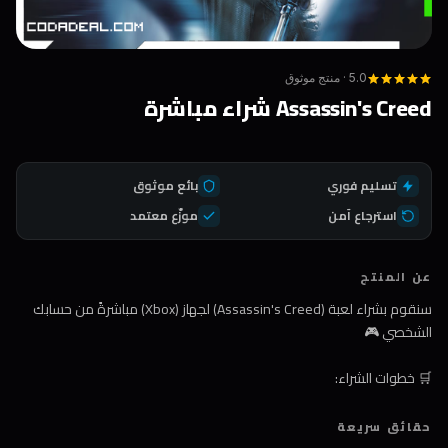
5.0 · منتج موثوق
Assassin's Creed شراء مباشرة
تسليم فوري
بائع موثوق
استرجاع آمن
موزّع معتمد
عن المنتج
سنقوم بشراء لعبة (Assassin's Creed) لجهاز (Xbox) مباشرةً من حسابك
الشخصي 🎮
🛒 خطوات الشراء:
1️⃣ اضغط على زر الشراء
حقائق سريعة