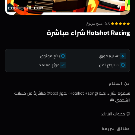
5.0 · منتج موثوق
Hotshot Racing شراء مباشرة
تسليم فوري
بائع موثوق
استرجاع آمن
موزّع معتمد
عن المنتج
سنقوم بشراء لعبة (Hotshot Racing) لجهاز (Xbox) مباشرةً من حسابك
الشخصي 🎮
🛒 خطوات الشراء:
1️⃣ اضغط على زر الشراء
حقائق سريعة