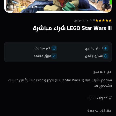
5.0 · منتج موثوق
LEGO Star Wars III شراء مباشرة
تسليم فوري
بائع موثوق
استرجاع آمن
موزّع معتمد
عن المنتج
سنقوم بشراء لعبة (LEGO Star Wars III) لجهاز (Xbox) مباشرةً من حسابك
الشخصي 🎮
🛒 خطوات الشراء:
1️⃣ اضغط على زر الشراء
حقائق سريعة