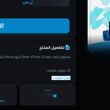
ل.س
ing_cart_checkout
تفاصيل المنتج
description
سنقوم بشراء لعبة (Risk of Rain 2) لجهاز (Xbox) مباشرةً من حسابك الشخصي 🎮
🛒 خطوات الشراء:
عرض المزيد
expand_more
1️⃣ اضغط على زر الشراء
المنصة
desktop_windows
2️⃣ اختر طريقة الدفع
عرض 