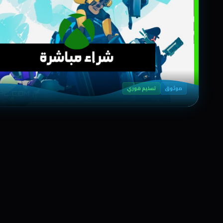
موثوق
تسليم فوري