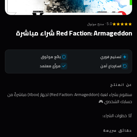
5.0 · منتج موثوق
Red Faction: Armageddon شراء مباشرة
تسليم فوري
بائع موثوق
استرجاع آمن
موزّع معتمد
عن المنتج
سنقوم بشراء لعبة (Red Faction: Armageddon) لجهاز (Xbox) مباشرةً من
حسابك الشخصي 🎮
🛒 خطوات الشراء:
1️⃣ اضغط على زر الشراء
حقائق سريعة