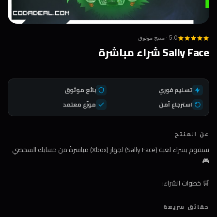
5.0 · منتج موثوق
Sally Face شراء مباشرة
تسليم فوري
بائع موثوق
استرجاع آمن
موزّع معتمد
عن المنتج
سنقوم بشراء لعبة (Sally Face) لجهاز (Xbox) مباشرةً من حسابك الشخصي
🎮
🛒 خطوات الشراء:
1️⃣ اضغط على زر الشراء
حقائق سريعة