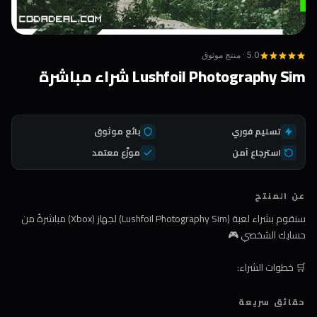
5.0 · منتج موثوق
Lushfoil Photography Sim شراء مباشرة
تسليم فوري
بائع موثوق
استرجاع آمن
موزّع معتمد
عن المنتج
سنقوم بشراء لعبة (Lushfoil Photography Sim) لجهاز (Xbox) مباشرةً من
حسابك الشخصي 🎮
🛒 خطوات الشراء:
1️⃣ اضغط على زر الشراء
حقائق سريعة