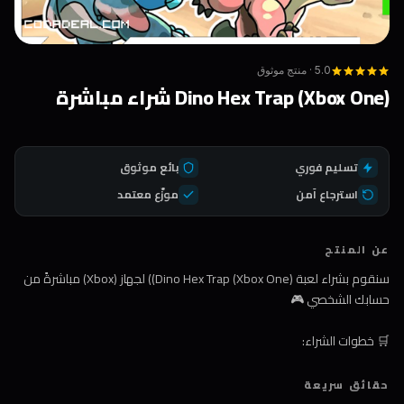
5.0 · منتج موثوق
Dino Hex Trap (Xbox One) شراء مباشرة
تسليم فوري
بائع موثوق
استرجاع آمن
موزّع معتمد
عن المنتج
سنقوم بشراء لعبة (Dino Hex Trap (Xbox One)) لجهاز (Xbox) مباشرةً من
حسابك الشخصي 🎮
🛒 خطوات الشراء:
1️⃣ اضغط على زر الشراء
حقائق سريعة