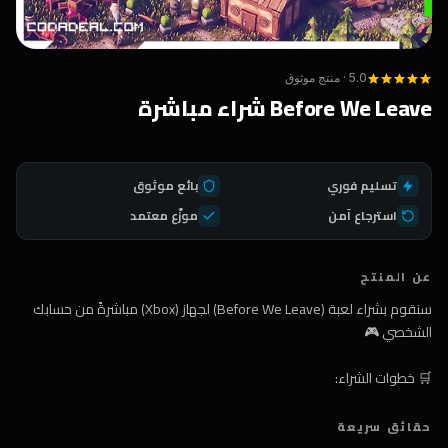
5.0 · منتج موثوق
Before We Leave شراء مباشرة
تسليم فوري
بائع موثوق
استرجاع آمن
موزّع معتمد
عن المنتج
سنقوم بشراء لعبة (Before We Leave) لجهاز (Xbox) مباشرةً من حسابك
الشخصي 🎮
🛒 خطوات الشراء:
1️⃣ اضغط على زر الشراء
حقائق سريعة