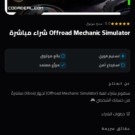
5.0 · منتج موثوق
Offroad Mechanic Simulator شراء مباشرة
تسليم فوري
بائع موثوق
استرجاع آمن
موزّع معتمد
عن المنتج
سنقوم بشراء لعبة (Offroad Mechanic Simulator) لجهاز (Xbox) مباشرةً
من حسابك الشخصي 🎮
🛒 خطوات الشراء:
1️⃣ اضغط على زر الشراء
حقائق سريعة